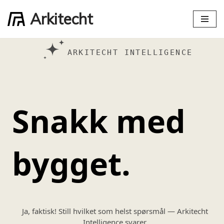
Arkitecht
Hopp
til
innholdet